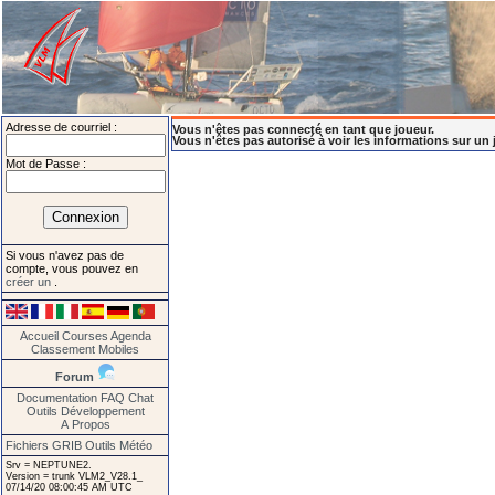
Adresse de courriel :
Vous n'êtes pas connecté en tant que joueur.
Vous n'êtes pas autorisé à voir les informations sur un 
Mot de Passe :
Si vous n'avez pas de
compte, vous pouvez en
créer un
.
Accueil
Courses
Agenda
Classement
Mobiles
Forum
Documentation
FAQ
Chat
Outils
Développement
A Propos
Fichiers GRIB
Outils Météo
Srv = NEPTUNE2.
Version = trunk VLM2_V28.1_
07/14/20 08:00:45 AM UTC