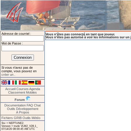
Adresse de courriel :
Vous n'êtes pas connecté en tant que joueur.
Vous n'êtes pas autorisé à voir les informations sur un 
Mot de Passe :
Si vous n'avez pas de
compte, vous pouvez en
créer un
.
Accueil
Courses
Agenda
Classement
Mobiles
Forum
Documentation
FAQ
Chat
Outils
Développement
A Propos
Fichiers GRIB
Outils Météo
Srv = NEPTUNE2.
Version = trunk VLM2_V28.1_
07/14/20 08:00:45 AM UTC