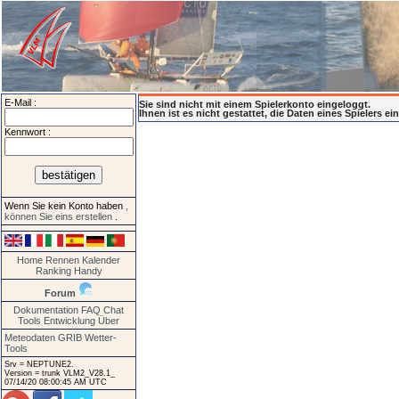
E-Mail :
Sie sind nicht mit einem Spielerkonto eingeloggt.
Ihnen ist es nicht gestattet, die Daten eines Spielers e
Kennwort :
Wenn Sie kein Konto haben
,
können Sie eins erstellen
.
Home
Rennen
Kalender
Ranking
Handy
Forum
Dokumentation
FAQ
Chat
Tools
Entwicklung
Über
Meteodaten GRIB
Wetter-
Tools
Srv = NEPTUNE2.
Version = trunk VLM2_V28.1_
07/14/20 08:00:45 AM UTC