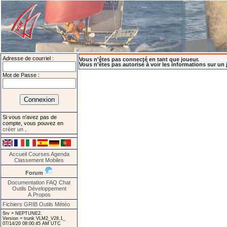
Adresse de courriel :
Vous n'êtes pas connecté en tant que joueur.
Vous n'êtes pas autorisé à voir les informations sur un 
Mot de Passe :
Si vous n'avez pas de
compte, vous pouvez en
créer un
.
Accueil
Courses
Agenda
Classement
Mobiles
Forum
Documentation
FAQ
Chat
Outils
Développement
A Propos
Fichiers GRIB
Outils Météo
Srv = NEPTUNE2.
Version = trunk VLM2_V28.1_
07/14/20 08:00:45 AM UTC