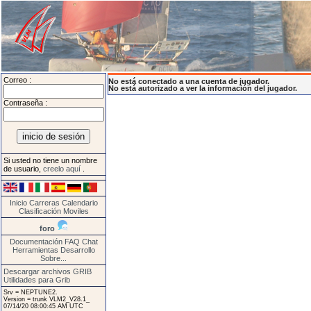
Correo :
No está conectado a una cuenta de jugador.
No está autorizado a ver la información del jugador.
Contraseña :
Si usted no tiene un nombre
de usuario,
creelo aquí
.
Inicio
Carreras
Calendario
Clasificación
Moviles
foro
Documentación
FAQ
Chat
Herramientas
Desarrollo
Sobre...
Descargar archivos GRIB
Utilidades para Grib
Srv = NEPTUNE2.
Version = trunk VLM2_V28.1_
07/14/20 08:00:45 AM UTC