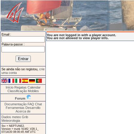
Email :
You are not logged in with a player account.
You are not allowed to view player info.
Palavra-passe :
Se ainda não se registou,
crie
uma conta
Início
Regatas
Calendar
Classificação
Mobiles
Forum
Documentação
FAQ
Chat
Ferramentas
Desarrollo
Acerca de
Dados meteo Grib
Meteorologia
Srv = NEPTUNE2.
Version = trunk VLM2_V28.1_
07/14/20 08:00:45 AM UTC