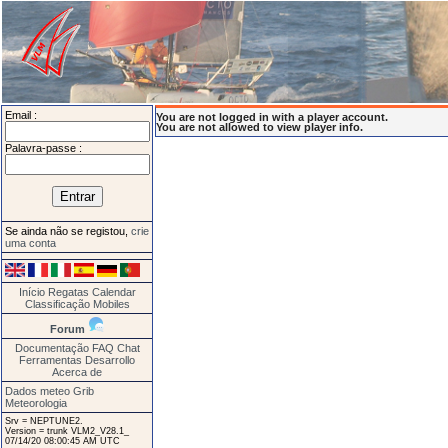
Email :
You are not logged in with a player account.
You are not allowed to view player info.
Palavra-passe :
Se ainda não se registou,
crie
uma conta
Início
Regatas
Calendar
Classificação
Mobiles
Forum
Documentação
FAQ
Chat
Ferramentas
Desarrollo
Acerca de
Dados meteo Grib
Meteorologia
Srv = NEPTUNE2.
Version = trunk VLM2_V28.1_
07/14/20 08:00:45 AM UTC