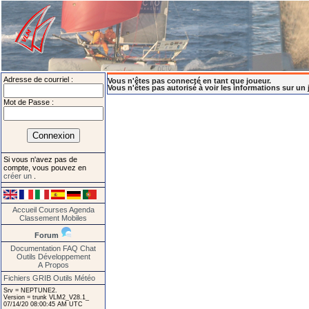
Adresse de courriel :
Vous n'êtes pas connecté en tant que joueur.
Vous n'êtes pas autorisé à voir les informations sur un 
Mot de Passe :
Si vous n'avez pas de
compte, vous pouvez en
créer un
.
Accueil
Courses
Agenda
Classement
Mobiles
Forum
Documentation
FAQ
Chat
Outils
Développement
A Propos
Fichiers GRIB
Outils Météo
Srv = NEPTUNE2.
Version = trunk VLM2_V28.1_
07/14/20 08:00:45 AM UTC