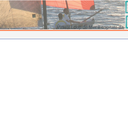
Virtual Loup de Mer è ospitato da