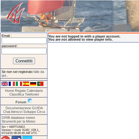
Email :
You are not logged in with a player account.
You are not allowed to view player info.
password :
Se non sei registrato
fallo da
qui
.
Home
Regate
Calendario
Classifica
Telefonini
Forum
Documentazione
GUIDA
Chat
Attrezzi
Sviluppo
Circa
GRIB database meteo
Strumenti per la Meteo
Srv = NEPTUNE2.
Version = trunk VLM2_V28.1_
07/14/20 08:00:45 AM UTC