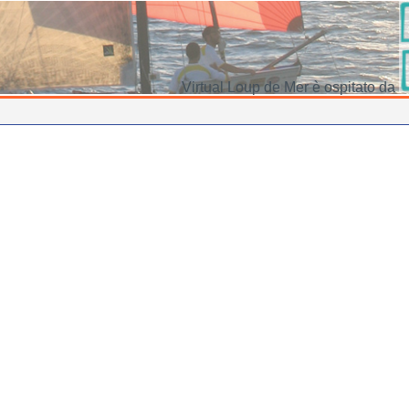
Virtual Loup de Mer è ospitato da