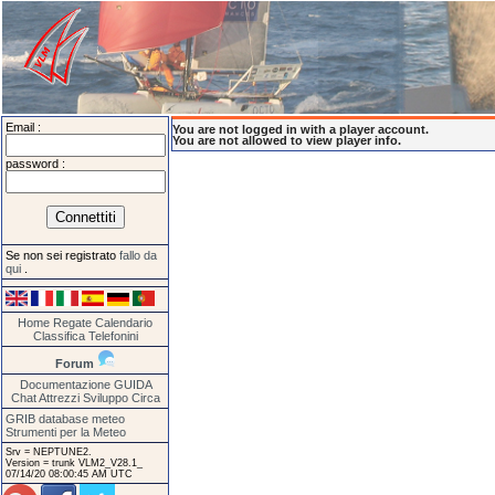
Email :
You are not logged in with a player account.
You are not allowed to view player info.
password :
Se non sei registrato
fallo da
qui
.
Home
Regate
Calendario
Classifica
Telefonini
Forum
Documentazione
GUIDA
Chat
Attrezzi
Sviluppo
Circa
GRIB database meteo
Strumenti per la Meteo
Srv = NEPTUNE2.
Version = trunk VLM2_V28.1_
07/14/20 08:00:45 AM UTC