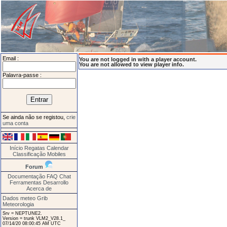
Email :
You are not logged in with a player account.
You are not allowed to view player info.
Palavra-passe :
Se ainda não se registou,
crie
uma conta
Início
Regatas
Calendar
Classificação
Mobiles
Forum
Documentação
FAQ
Chat
Ferramentas
Desarrollo
Acerca de
Dados meteo Grib
Meteorologia
Srv = NEPTUNE2.
Version = trunk VLM2_V28.1_
07/14/20 08:00:45 AM UTC