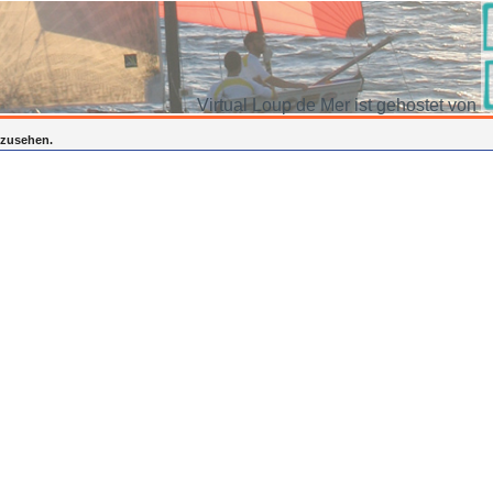
Virtual Loup de Mer ist gehostet von
inzusehen.