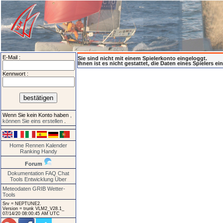
E-Mail :
Sie sind nicht mit einem Spielerkonto eingeloggt.
Ihnen ist es nicht gestattet, die Daten eines Spielers e
Kennwort :
Wenn Sie kein Konto haben
,
können Sie eins erstellen
.
Home
Rennen
Kalender
Ranking
Handy
Forum
Dokumentation
FAQ
Chat
Tools
Entwicklung
Über
Meteodaten GRIB
Wetter-
Tools
Srv = NEPTUNE2.
Version = trunk VLM2_V28.1_
07/14/20 08:00:45 AM UTC