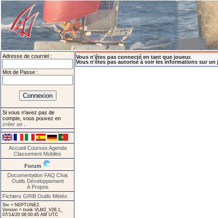
Adresse de courriel :
Vous n'êtes pas connecté en tant que joueur.
Vous n'êtes pas autorisé à voir les informations sur un 
Mot de Passe :
Si vous n'avez pas de
compte, vous pouvez en
créer un
.
Accueil
Courses
Agenda
Classement
Mobiles
Forum
Documentation
FAQ
Chat
Outils
Développement
A Propos
Fichiers GRIB
Outils Météo
Srv = NEPTUNE2.
Version = trunk VLM2_V28.1_
07/14/20 08:00:45 AM UTC