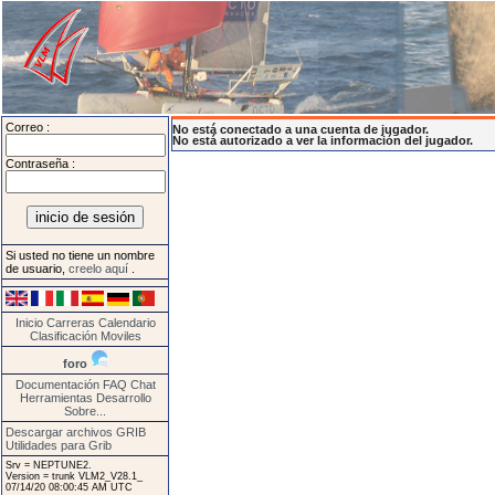
Correo :
No está conectado a una cuenta de jugador.
No está autorizado a ver la información del jugador.
Contraseña :
Si usted no tiene un nombre
de usuario,
creelo aquí
.
Inicio
Carreras
Calendario
Clasificación
Moviles
foro
Documentación
FAQ
Chat
Herramientas
Desarrollo
Sobre...
Descargar archivos GRIB
Utilidades para Grib
Srv = NEPTUNE2.
Version = trunk VLM2_V28.1_
07/14/20 08:00:45 AM UTC