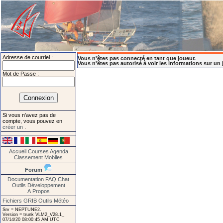
Adresse de courriel :
Vous n'êtes pas connecté en tant que joueur.
Vous n'êtes pas autorisé à voir les informations sur un 
Mot de Passe :
Si vous n'avez pas de
compte, vous pouvez en
créer un
.
Accueil
Courses
Agenda
Classement
Mobiles
Forum
Documentation
FAQ
Chat
Outils
Développement
A Propos
Fichiers GRIB
Outils Météo
Srv = NEPTUNE2.
Version = trunk VLM2_V28.1_
07/14/20 08:00:45 AM UTC