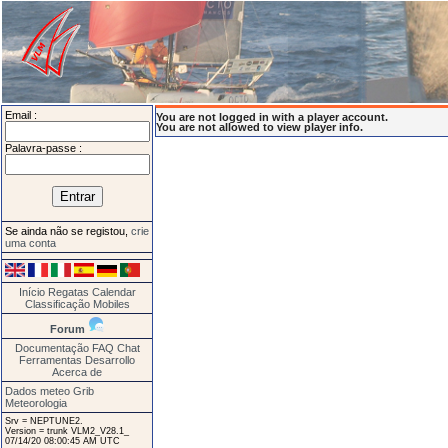
Email :
You are not logged in with a player account.
You are not allowed to view player info.
Palavra-passe :
Se ainda não se registou,
crie
uma conta
Início
Regatas
Calendar
Classificação
Mobiles
Forum
Documentação
FAQ
Chat
Ferramentas
Desarrollo
Acerca de
Dados meteo Grib
Meteorologia
Srv = NEPTUNE2.
Version = trunk VLM2_V28.1_
07/14/20 08:00:45 AM UTC