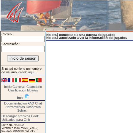
Correo :
No está conectado a una cuenta de jugador.
No está autorizado a ver la información del jugador.
Contraseña :
Si usted no tiene un nombre
de usuario,
creelo aquí
.
Inicio
Carreras
Calendario
Clasificación
Moviles
foro
Documentación
FAQ
Chat
Herramientas
Desarrollo
Sobre...
Descargar archivos GRIB
Utilidades para Grib
Srv = NEPTUNE2.
Version = trunk VLM2_V28.1_
07/14/20 08:00:45 AM UTC