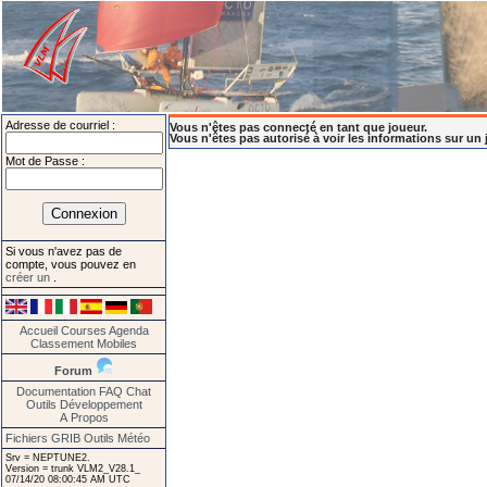
Adresse de courriel :
Vous n'êtes pas connecté en tant que joueur.
Vous n'êtes pas autorisé à voir les informations sur un 
Mot de Passe :
Si vous n'avez pas de
compte, vous pouvez en
créer un
.
Accueil
Courses
Agenda
Classement
Mobiles
Forum
Documentation
FAQ
Chat
Outils
Développement
A Propos
Fichiers GRIB
Outils Météo
Srv = NEPTUNE2.
Version = trunk VLM2_V28.1_
07/14/20 08:00:45 AM UTC