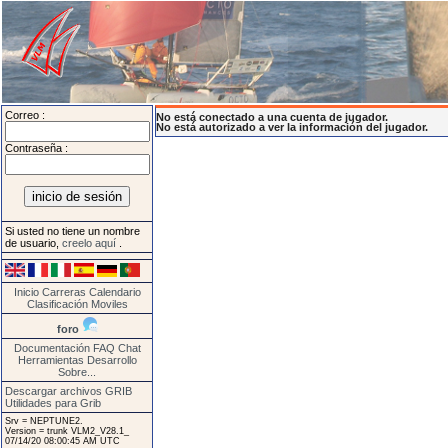
Correo :
No está conectado a una cuenta de jugador.
No está autorizado a ver la información del jugador.
Contraseña :
Si usted no tiene un nombre
de usuario,
creelo aquí
.
Inicio
Carreras
Calendario
Clasificación
Moviles
foro
Documentación
FAQ
Chat
Herramientas
Desarrollo
Sobre...
Descargar archivos GRIB
Utilidades para Grib
Srv = NEPTUNE2.
Version = trunk VLM2_V28.1_
07/14/20 08:00:45 AM UTC