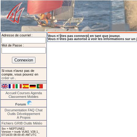
Adresse de courriel :
Vous n'êtes pas connecté en tant que joueur.
Vous n'êtes pas autorisé à voir les informations sur un 
Mot de Passe :
Si vous n'avez pas de
compte, vous pouvez en
créer un
.
Accueil
Courses
Agenda
Classement
Mobiles
Forum
Documentation
FAQ
Chat
Outils
Développement
A Propos
Fichiers GRIB
Outils Météo
Srv = NEPTUNE2.
Version = trunk VLM2_V28.1_
07/14/20 08:00:45 AM UTC