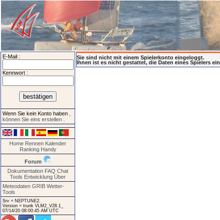
E-Mail :
Sie sind nicht mit einem Spielerkonto eingeloggt.
Ihnen ist es nicht gestattet, die Daten eines Spielers e
Kennwort :
Wenn Sie kein Konto haben
,
können Sie eins erstellen
.
Home
Rennen
Kalender
Ranking
Handy
Forum
Dokumentation
FAQ
Chat
Tools
Entwicklung
Über
Meteodaten GRIB
Wetter-
Tools
Srv = NEPTUNE2.
Version = trunk VLM2_V28.1_
07/14/20 08:00:45 AM UTC