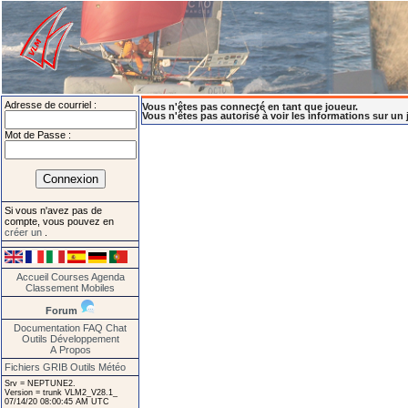
Adresse de courriel :
Vous n'êtes pas connecté en tant que joueur.
Vous n'êtes pas autorisé à voir les informations sur un 
Mot de Passe :
Si vous n'avez pas de
compte, vous pouvez en
créer un
.
Accueil
Courses
Agenda
Classement
Mobiles
Forum
Documentation
FAQ
Chat
Outils
Développement
A Propos
Fichiers GRIB
Outils Météo
Srv = NEPTUNE2.
Version = trunk VLM2_V28.1_
07/14/20 08:00:45 AM UTC