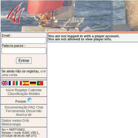
Email :
You are not logged in with a player account.
You are not allowed to view player info.
Palavra-passe :
Se ainda não se registou,
crie
uma conta
Início
Regatas
Calendar
Classificação
Mobiles
Forum
Documentação
FAQ
Chat
Ferramentas
Desarrollo
Acerca de
Dados meteo Grib
Meteorologia
Srv = NEPTUNE2.
Version = trunk VLM2_V28.1_
07/14/20 08:00:45 AM UTC