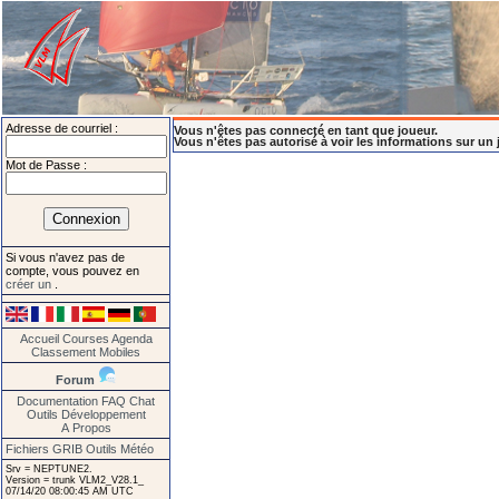
Adresse de courriel :
Vous n'êtes pas connecté en tant que joueur.
Vous n'êtes pas autorisé à voir les informations sur un 
Mot de Passe :
Si vous n'avez pas de
compte, vous pouvez en
créer un
.
Accueil
Courses
Agenda
Classement
Mobiles
Forum
Documentation
FAQ
Chat
Outils
Développement
A Propos
Fichiers GRIB
Outils Météo
Srv = NEPTUNE2.
Version = trunk VLM2_V28.1_
07/14/20 08:00:45 AM UTC