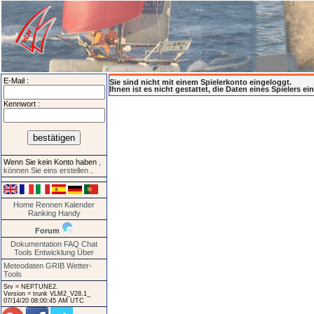
E-Mail :
Sie sind nicht mit einem Spielerkonto eingeloggt.
Ihnen ist es nicht gestattet, die Daten eines Spielers e
Kennwort :
Wenn Sie kein Konto haben
,
können Sie eins erstellen
.
Home
Rennen
Kalender
Ranking
Handy
Forum
Dokumentation
FAQ
Chat
Tools
Entwicklung
Über
Meteodaten GRIB
Wetter-
Tools
Srv = NEPTUNE2.
Version = trunk VLM2_V28.1_
07/14/20 08:00:45 AM UTC