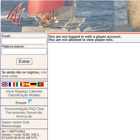
Email :
You are not logged in with a player account.
You are not allowed to view player info.
Palavra-passe :
Se ainda não se registou,
crie
uma conta
Início
Regatas
Calendar
Classificação
Mobiles
Forum
Documentação
FAQ
Chat
Ferramentas
Desarrollo
Acerca de
Dados meteo Grib
Meteorologia
Srv = NEPTUNE2.
Version = trunk VLM2_V28.1_
07/14/20 08:00:45 AM UTC