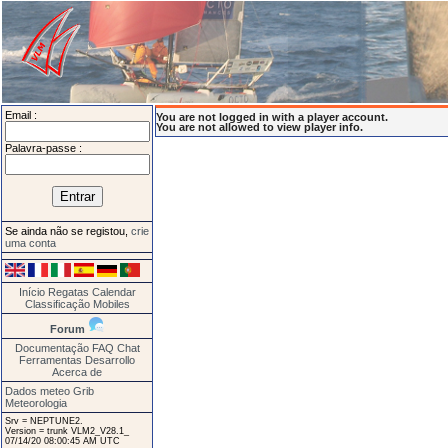
Email :
You are not logged in with a player account.
You are not allowed to view player info.
Palavra-passe :
Se ainda não se registou,
crie
uma conta
Início
Regatas
Calendar
Classificação
Mobiles
Forum
Documentação
FAQ
Chat
Ferramentas
Desarrollo
Acerca de
Dados meteo Grib
Meteorologia
Srv = NEPTUNE2.
Version = trunk VLM2_V28.1_
07/14/20 08:00:45 AM UTC