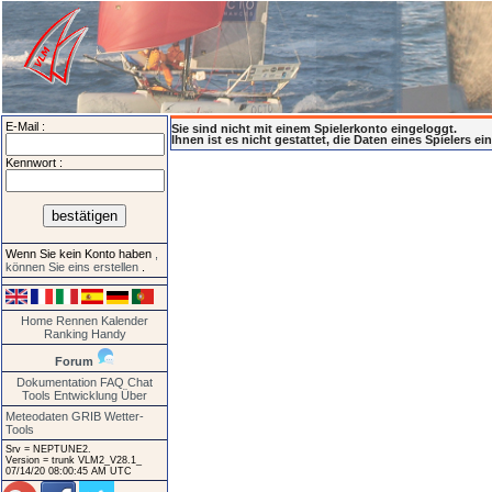
E-Mail :
Sie sind nicht mit einem Spielerkonto eingeloggt.
Ihnen ist es nicht gestattet, die Daten eines Spielers e
Kennwort :
Wenn Sie kein Konto haben
,
können Sie eins erstellen
.
Home
Rennen
Kalender
Ranking
Handy
Forum
Dokumentation
FAQ
Chat
Tools
Entwicklung
Über
Meteodaten GRIB
Wetter-
Tools
Srv = NEPTUNE2.
Version = trunk VLM2_V28.1_
07/14/20 08:00:45 AM UTC