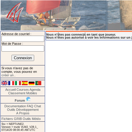
Adresse de courriel :
Vous n'êtes pas connecté en tant que joueur.
Vous n'êtes pas autorisé à voir les informations sur un 
Mot de Passe :
Si vous n'avez pas de
compte, vous pouvez en
créer un
.
Accueil
Courses
Agenda
Classement
Mobiles
Forum
Documentation
FAQ
Chat
Outils
Développement
A Propos
Fichiers GRIB
Outils Météo
Srv = NEPTUNE2.
Version = trunk VLM2_V28.1_
07/14/20 08:00:45 AM UTC