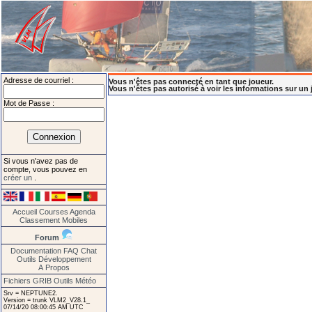
Adresse de courriel :
Vous n'êtes pas connecté en tant que joueur.
Vous n'êtes pas autorisé à voir les informations sur un 
Mot de Passe :
Si vous n'avez pas de
compte, vous pouvez en
créer un
.
Accueil
Courses
Agenda
Classement
Mobiles
Forum
Documentation
FAQ
Chat
Outils
Développement
A Propos
Fichiers GRIB
Outils Météo
Srv = NEPTUNE2.
Version = trunk VLM2_V28.1_
07/14/20 08:00:45 AM UTC