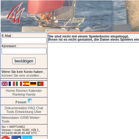
E-Mail :
Sie sind nicht mit einem Spielerkonto eingeloggt.
Ihnen ist es nicht gestattet, die Daten eines Spielers e
Kennwort :
Wenn Sie kein Konto haben
,
können Sie eins erstellen
.
Home
Rennen
Kalender
Ranking
Handy
Forum
Dokumentation
FAQ
Chat
Tools
Entwicklung
Über
Meteodaten GRIB
Wetter-
Tools
Srv = NEPTUNE2.
Version = trunk VLM2_V28.1_
07/14/20 08:00:45 AM UTC