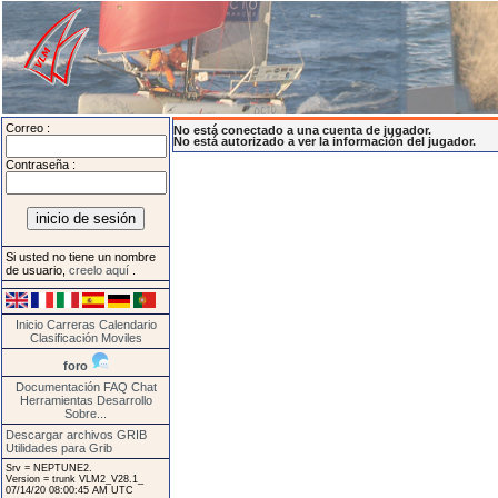
Correo :
No está conectado a una cuenta de jugador.
No está autorizado a ver la información del jugador.
Contraseña :
Si usted no tiene un nombre
de usuario,
creelo aquí
.
Inicio
Carreras
Calendario
Clasificación
Moviles
foro
Documentación
FAQ
Chat
Herramientas
Desarrollo
Sobre...
Descargar archivos GRIB
Utilidades para Grib
Srv = NEPTUNE2.
Version = trunk VLM2_V28.1_
07/14/20 08:00:45 AM UTC