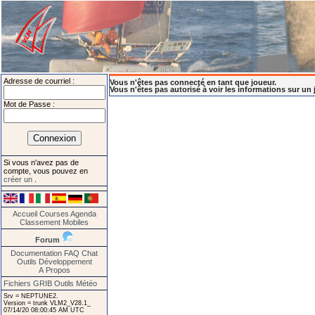
Adresse de courriel :
Vous n'êtes pas connecté en tant que joueur.
Vous n'êtes pas autorisé à voir les informations sur un 
Mot de Passe :
Si vous n'avez pas de
compte, vous pouvez en
créer un
.
Accueil
Courses
Agenda
Classement
Mobiles
Forum
Documentation
FAQ
Chat
Outils
Développement
A Propos
Fichiers GRIB
Outils Météo
Srv = NEPTUNE2.
Version = trunk VLM2_V28.1_
07/14/20 08:00:45 AM UTC