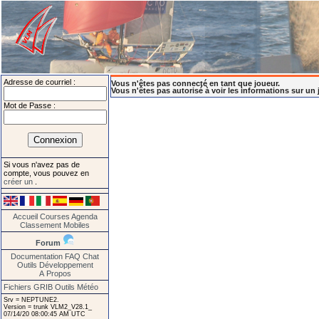
Adresse de courriel :
Vous n'êtes pas connecté en tant que joueur.
Vous n'êtes pas autorisé à voir les informations sur un 
Mot de Passe :
Si vous n'avez pas de
compte, vous pouvez en
créer un
.
Accueil
Courses
Agenda
Classement
Mobiles
Forum
Documentation
FAQ
Chat
Outils
Développement
A Propos
Fichiers GRIB
Outils Météo
Srv = NEPTUNE2.
Version = trunk VLM2_V28.1_
07/14/20 08:00:45 AM UTC