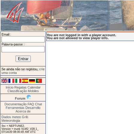
Email :
You are not logged in with a player account.
You are not allowed to view player info.
Palavra-passe :
Se ainda não se registou,
crie
uma conta
Início
Regatas
Calendar
Classificação
Mobiles
Forum
Documentação
FAQ
Chat
Ferramentas
Desarrollo
Acerca de
Dados meteo Grib
Meteorologia
Srv = NEPTUNE2.
Version = trunk VLM2_V28.1_
07/14/20 08:00:45 AM UTC