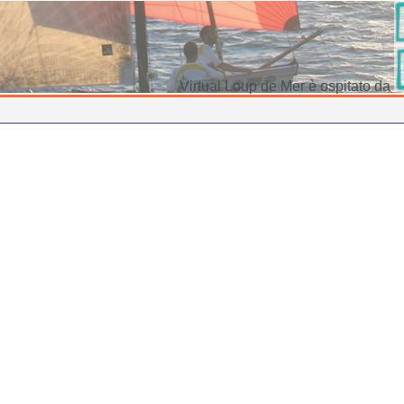
Virtual Loup de Mer è ospitato da