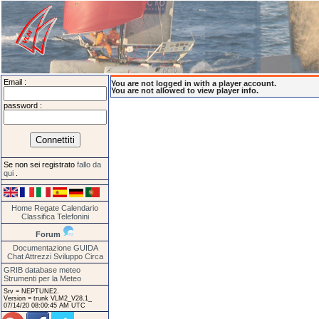
Email :
You are not logged in with a player account.
You are not allowed to view player info.
password :
Se non sei registrato
fallo da
qui
.
Home
Regate
Calendario
Classifica
Telefonini
Forum
Documentazione
GUIDA
Chat
Attrezzi
Sviluppo
Circa
GRIB database meteo
Strumenti per la Meteo
Srv = NEPTUNE2.
Version = trunk VLM2_V28.1_
07/14/20 08:00:45 AM UTC