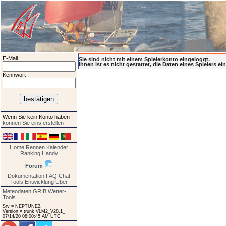
E-Mail :
Sie sind nicht mit einem Spielerkonto eingeloggt.
Ihnen ist es nicht gestattet, die Daten eines Spielers e
Kennwort :
Wenn Sie kein Konto haben
,
können Sie eins erstellen
.
Home
Rennen
Kalender
Ranking
Handy
Forum
Dokumentation
FAQ
Chat
Tools
Entwicklung
Über
Meteodaten GRIB
Wetter-
Tools
Srv = NEPTUNE2.
Version = trunk VLM2_V28.1_
07/14/20 08:00:45 AM UTC