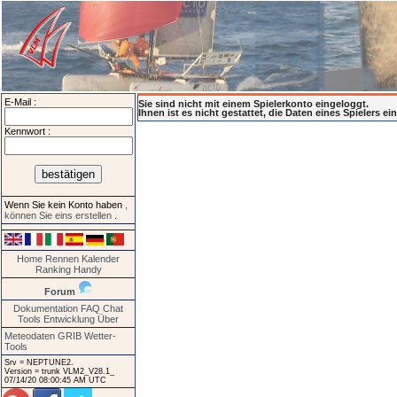
E-Mail :
Sie sind nicht mit einem Spielerkonto eingeloggt.
Ihnen ist es nicht gestattet, die Daten eines Spielers e
Kennwort :
Wenn Sie kein Konto haben
,
können Sie eins erstellen
.
Home
Rennen
Kalender
Ranking
Handy
Forum
Dokumentation
FAQ
Chat
Tools
Entwicklung
Über
Meteodaten GRIB
Wetter-
Tools
Srv = NEPTUNE2.
Version = trunk VLM2_V28.1_
07/14/20 08:00:45 AM UTC