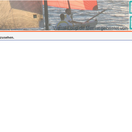
Virtual Loup de Mer ist gehostet von
inzusehen.