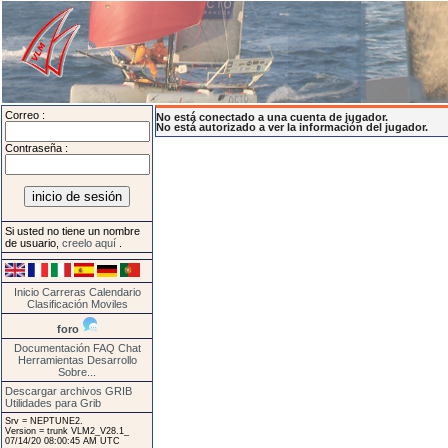
Correo :
No está conectado a una cuenta de jugador.
No está autorizado a ver la información del jugador.
Contraseña :
Si usted no tiene un nombre
de usuario,
creelo aquí
.
Inicio
Carreras
Calendario
Clasificación
Moviles
foro
Documentación
FAQ
Chat
Herramientas
Desarrollo
Sobre...
Descargar archivos GRIB
Utilidades para Grib
Srv = NEPTUNE2.
Version = trunk VLM2_V28.1_
07/14/20 08:00:45 AM UTC