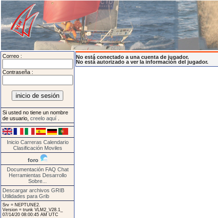
Correo :
No está conectado a una cuenta de jugador.
No está autorizado a ver la información del jugador.
Contraseña :
Si usted no tiene un nombre
de usuario,
creelo aquí
.
Inicio
Carreras
Calendario
Clasificación
Moviles
foro
Documentación
FAQ
Chat
Herramientas
Desarrollo
Sobre...
Descargar archivos GRIB
Utilidades para Grib
Srv = NEPTUNE2.
Version = trunk VLM2_V28.1_
07/14/20 08:00:45 AM UTC