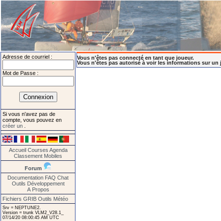
Adresse de courriel :
Vous n'êtes pas connecté en tant que joueur.
Vous n'êtes pas autorisé à voir les informations sur un 
Mot de Passe :
Si vous n'avez pas de
compte, vous pouvez en
créer un
.
Accueil
Courses
Agenda
Classement
Mobiles
Forum
Documentation
FAQ
Chat
Outils
Développement
A Propos
Fichiers GRIB
Outils Météo
Srv = NEPTUNE2.
Version = trunk VLM2_V28.1_
07/14/20 08:00:45 AM UTC