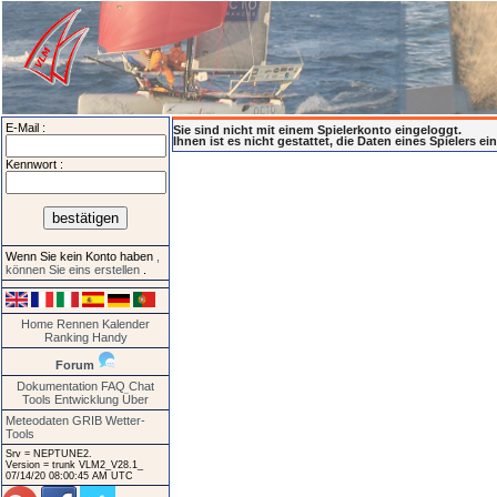
E-Mail :
Sie sind nicht mit einem Spielerkonto eingeloggt.
Ihnen ist es nicht gestattet, die Daten eines Spielers e
Kennwort :
Wenn Sie kein Konto haben
,
können Sie eins erstellen
.
Home
Rennen
Kalender
Ranking
Handy
Forum
Dokumentation
FAQ
Chat
Tools
Entwicklung
Über
Meteodaten GRIB
Wetter-
Tools
Srv = NEPTUNE2.
Version = trunk VLM2_V28.1_
07/14/20 08:00:45 AM UTC