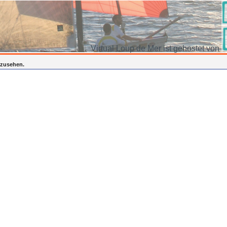
Virtual Loup de Mer ist gehostet von
inzusehen.