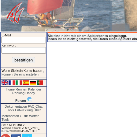
E-Mail :
Sie sind nicht mit einem Spielerkonto eingeloggt.
Ihnen ist es nicht gestattet, die Daten eines Spielers e
Kennwort :
Wenn Sie kein Konto haben
,
können Sie eins erstellen
.
Home
Rennen
Kalender
Ranking
Handy
Forum
Dokumentation
FAQ
Chat
Tools
Entwicklung
Über
Meteodaten GRIB
Wetter-
Tools
Srv = NEPTUNE2.
Version = trunk VLM2_V28.1_
07/14/20 08:00:45 AM UTC