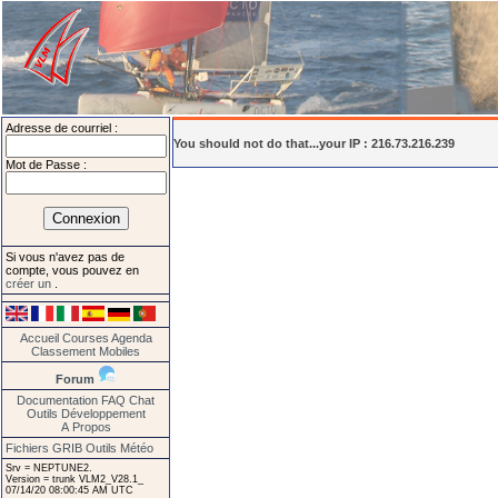
Adresse de courriel :
You should not do that...your IP : 216.73.216.239
Mot de Passe :
Si vous n'avez pas de
compte, vous pouvez en
créer un
.
Accueil
Courses
Agenda
Classement
Mobiles
Forum
Documentation
FAQ
Chat
Outils
Développement
A Propos
Fichiers GRIB
Outils Météo
Srv = NEPTUNE2.
Version = trunk VLM2_V28.1_
07/14/20 08:00:45 AM UTC