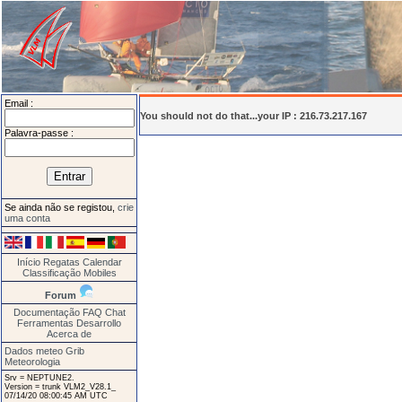
Email :
You should not do that...your IP : 216.73.217.167
Palavra-passe :
Se ainda não se registou,
crie
uma conta
Início
Regatas
Calendar
Classificação
Mobiles
Forum
Documentação
FAQ
Chat
Ferramentas
Desarrollo
Acerca de
Dados meteo Grib
Meteorologia
Srv = NEPTUNE2.
Version = trunk VLM2_V28.1_
07/14/20 08:00:45 AM UTC