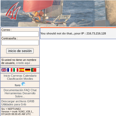
Correo :
You should not do that...your IP : 216.73.216.128
Contraseña :
Si usted no tiene un nombre
de usuario,
creelo aquí
.
Inicio
Carreras
Calendario
Clasificación
Moviles
foro
Documentación
FAQ
Chat
Herramientas
Desarrollo
Sobre...
Descargar archivos GRIB
Utilidades para Grib
Srv = NEPTUNE2.
Version = trunk VLM2_V28.1_
07/14/20 08:00:45 AM UTC