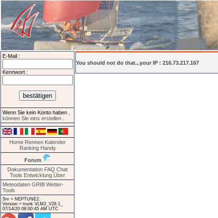
E-Mail :
You should not do that...your IP : 216.73.217.167
Kennwort :
Wenn Sie kein Konto haben
,
können Sie eins erstellen
.
Home
Rennen
Kalender
Ranking
Handy
Forum
Dokumentation
FAQ
Chat
Tools
Entwicklung
Über
Meteodaten GRIB
Wetter-
Tools
Srv = NEPTUNE2.
Version = trunk VLM2_V28.1_
07/14/20 08:00:45 AM UTC