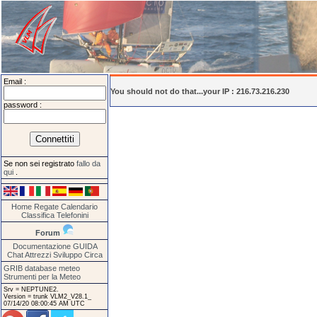
Email :
You should not do that...your IP : 216.73.216.230
password :
Se non sei registrato
fallo da
qui
.
Home
Regate
Calendario
Classifica
Telefonini
Forum
Documentazione
GUIDA
Chat
Attrezzi
Sviluppo
Circa
GRIB database meteo
Strumenti per la Meteo
Srv = NEPTUNE2.
Version = trunk VLM2_V28.1_
07/14/20 08:00:45 AM UTC