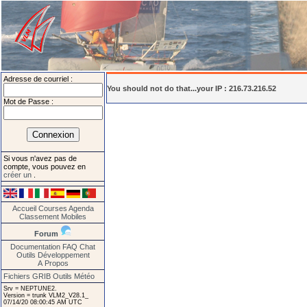
Adresse de courriel :
You should not do that...your IP : 216.73.216.52
Mot de Passe :
Si vous n'avez pas de
compte, vous pouvez en
créer un
.
Accueil
Courses
Agenda
Classement
Mobiles
Forum
Documentation
FAQ
Chat
Outils
Développement
A Propos
Fichiers GRIB
Outils Météo
Srv = NEPTUNE2.
Version = trunk VLM2_V28.1_
07/14/20 08:00:45 AM UTC