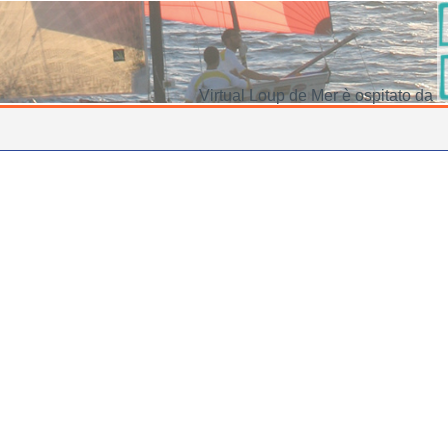
Virtual Loup de Mer è ospitato da