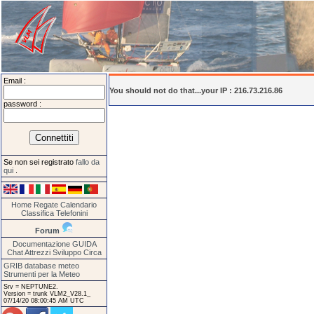
Email :
You should not do that...your IP : 216.73.216.86
password :
Se non sei registrato
fallo da
qui
.
Home
Regate
Calendario
Classifica
Telefonini
Forum
Documentazione
GUIDA
Chat
Attrezzi
Sviluppo
Circa
GRIB database meteo
Strumenti per la Meteo
Srv = NEPTUNE2.
Version = trunk VLM2_V28.1_
07/14/20 08:00:45 AM UTC